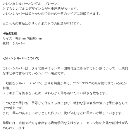
カレン族シルバーバングル プレーン。
とてもシンプルなデザインながら重厚感があります。
カレンシルバーは柔らかいので自分の手首のサイズに調節できます。
⚠こちらの商品はクリックポストでの配送が可能です。
▪商品詳細
サイズ 幅7mm 内径65mm
素材 シルバー
▪カレンシルバーについて
カレンシルバーは、タイ北部やミャンマー国境付近に暮らすカレン族によって、伝統的
な手仕事で作られているシルバー製品です。
一般的なシルバー（SV925）よりも純度が高く、**95〜99％**の銀が使われているのが
特徴。
メッキ加工を施さないため、やわらかく落ち着いた白い輝きを放ちます。
一つひとつ手打ち・手彫りで仕立てられており、微妙な形や表情の違いは手仕事ならで
はの魅力です。
また、厚みのあるしっかりとした作りで、使い込むほどに風合いが増していきます。
模様には、自然や祈りを象徴する幾何学的な文様が多く、カレン族の文化や精神性が込
められています。